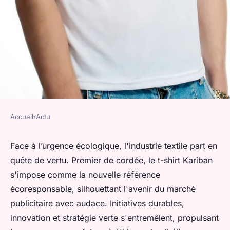
Accueil
›
Actu
ACTU
T-shirt kariban : Révolution
Face à l’urgence écologique, l'industrie textile part en
quête de vertu. Premier de cordée, le t-shirt Kariban
Écoresponsable dans le
s'impose comme la nouvelle référence
Monde du Textile Publicitaire
écoresponsable, silhouettant l'avenir du marché
publicitaire avec audace. Initiatives durables,
valentin
•
9 mars 2024
•
2 min de lecture
innovation et stratégie verte s'entremêlent, propulsant