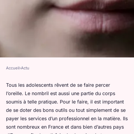
Accueil
›
Actu
ACTU
Comment choisir son
Tous les adolescents rêvent de se faire percer
l’oreille. Le nombril est aussi une partie du corps
professionnel pour un
soumis à telle pratique. Pour le faire, il est important
piercing ?
de se doter des bons outils ou tout simplement de se
payer les services d’un professionnel en la matière. Ils
valentin
•
19 janvier 2024
•
2 min de lecture
sont nombreux en France et dans bien d’autres pays