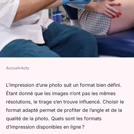
Accueil
›
Actu
ACTU
Quels sont les formats
L’impression d’une photo suit un format bien défini.
Étant donné que les images n’ont pas les mêmes
disponibles pour
résolutions, le tirage s’en trouve influencé. Choisir le
l'impression ?
format adapté permet de profiter de l’angle et de la
qualité de la photo. Quels sont les formats
valentin
•
1 novembre 2023
•
2 min de lecture
d’impression disponibles en ligne ?