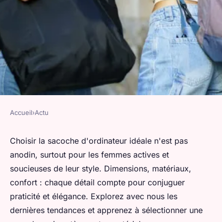
Accueil
›
Actu
ACTU
Sacoche ordinateur pour
Choisir la sacoche d'ordinateur idéale n'est pas
anodin, surtout pour les femmes actives et
femme : les critères de choix
soucieuses de leur style. Dimensions, matériaux,
et les tendances sur le marché
confort : chaque détail compte pour conjuguer
praticité et élégance. Explorez avec nous les
valentin
•
11 avril 2024
•
3 min de lecture
dernières tendances et apprenez à sélectionner une