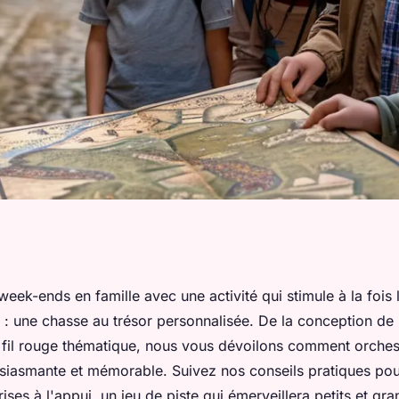
pre chasse au
eek-ends en famille avec une activité qui stimule à la fois 
e : une chasse au trésor personnalisée. De la conception de 
t fil rouge thématique, nous vous dévoilons comment orches
siasmante et mémorable. Suivez nos conseils pratiques pou
ises à l'appui, un jeu de piste qui émerveillera petits et gra