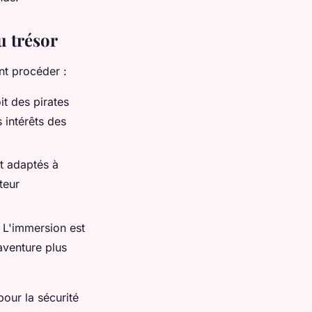
u trésor
nt procéder :
it des pirates
 intérêts des
et adaptés à
teur
 L'immersion est
aventure plus
pour la sécurité