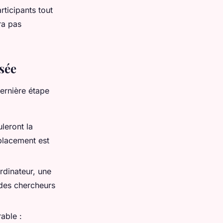
rticipants tout
ra pas
isée
dernière étape
leront la
placement est
rdinateur, une
 des chercheurs
able :