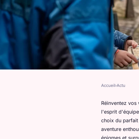
Accueil
›
Actu
ACTU
Organisez votre pro
Réinventez vos w
l'esprit d'équip
trésor ludique
choix du parfai
aventure enthou
énigmes et surpr