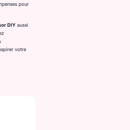
ompenses pour
sor DIY
aussi
ez
s
spirer votre