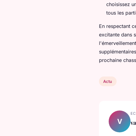
choisissez u
tous les part
En respectant c
excitante dans 
l'émerveillemen
supplémentaires
prochaine chass
Actu
EC
V
va