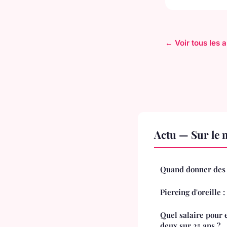
← Voir tous les a
Actu — Sur le 
Quand donner des c
Piercing d'oreille :
Quel salaire pour
deux sur 25 ans ?