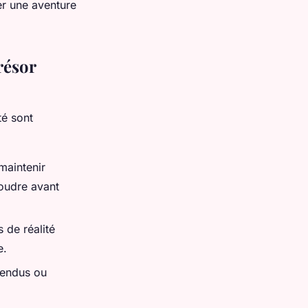
er une aventure
résor
ité sont
 maintenir
oudre avant
s de réalité
e.
tendus ou