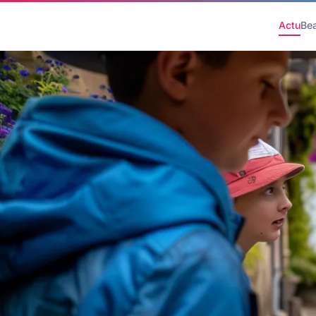
Actu
Be