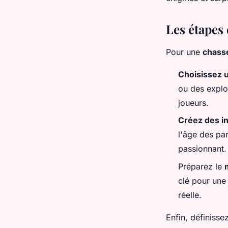
valentin
•
21 mai 2024
•
3 min de lecture
Les étapes 
Pour une
chasse
Choisissez 
ou des explor
joueurs.
Créez des i
l'âge des par
passionnant.
Préparez le
clé pour une
réelle.
Enfin, définisse