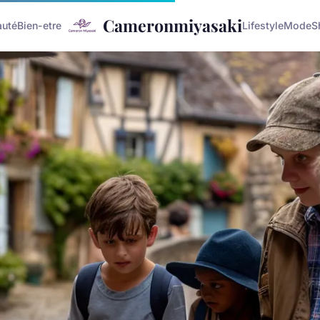
Cameronmiyasaki
auté
Bien-etre
Lifestyle
Mode
S