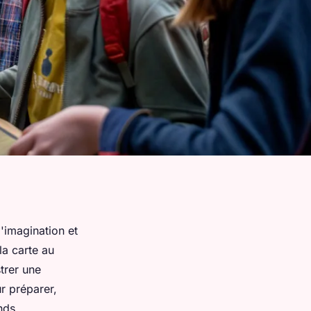
l'imagination et
la carte au
trer une
r préparer,
nds.