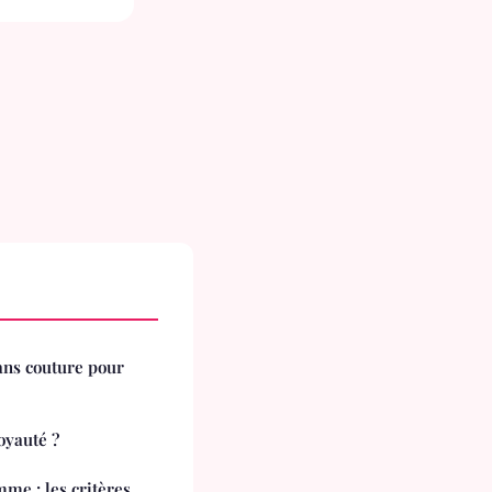
ans couture pour
oyauté ?
me : les critères