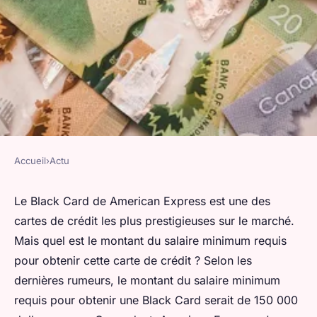
Accueil
›
Actu
ACTU
Quel salaire pour Black Card ?
Le Black Card de American Express est une des
cartes de crédit les plus prestigieuses sur le marché.
valentin
•
28 novembre 2022
•
5 min de lecture
Mais quel est le montant du salaire minimum requis
pour obtenir cette carte de crédit ? Selon les
dernières rumeurs, le montant du salaire minimum
requis pour obtenir une Black Card serait de 150 000