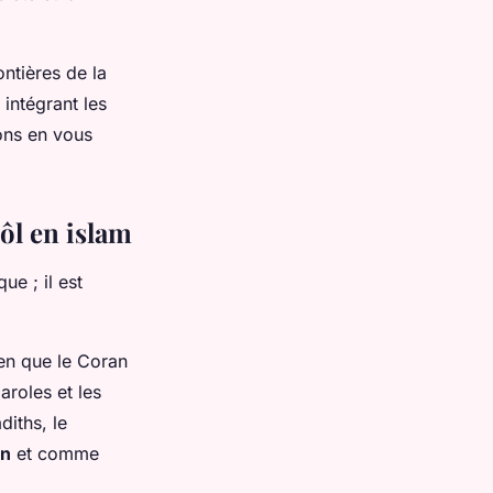
ontières de la
intégrant les
ions en vous
ôl en islam
ue ; il est
ien que le Coran
aroles et les
iths, le
on
et comme