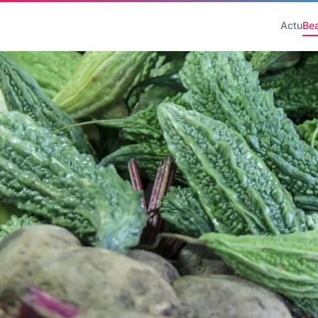
Actu
Be