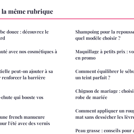
 la même rubrique
rbe douce : découvrez le
Shampoing pour la repousse
ard
quel modèle choisir ?
auté avec nos cosmétiques à
Maquillage à petits prix : v
en promo
ielle peut-on ajouter à sa
Comment équilibrer le séb
 renforcer la barrière
un teint parfait ?
Chignon de mariage : choisi
chute qui booste vos
robe de mariée
Comment appliquer un rouge
 une french manucure
mat sans dessécher les lèvr
our l'été avec des vernis
Peau grasse : conseils pour 