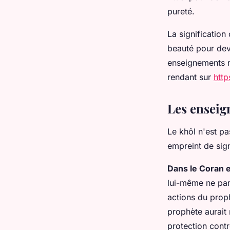
pureté.
La signification
beauté pour deve
enseignements re
rendant sur
htt
Les enseig
Le khôl n'est pa
empreint de sign
Dans le Coran e
lui-même ne parl
actions du prop
prophète aurait
protection contr