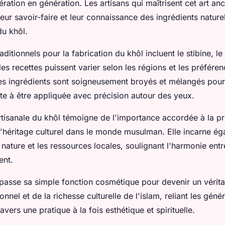
ration en génération. Les artisans qui maîtrisent cet art anc
eur savoir-faire et leur connaissance des ingrédients naturel
du khôl.
aditionnels pour la fabrication du khôl incluent le stibine, le
es recettes puissent varier selon les régions et les préfére
es ingrédients sont soigneusement broyés et mélangés pour
te à être appliquée avec précision autour des yeux.
artisanale du khôl témoigne de l'importance accordée à la p
 l'héritage culturel dans le monde musulman. Elle incarne ég
nature et les ressources locales, soulignant l'harmonie ent
ent.
dépasse sa simple fonction cosmétique pour devenir un véri
tionnel et de la richesse culturelle de l'islam, reliant les gén
avers une pratique à la fois esthétique et spirituelle.