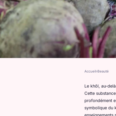
Accueil
›
Beauté
BEAUTÉ
Signification du khôl
Le khôl, au-delà
Cette substance 
points à retenir
profondément enr
symbolique du k
enseignements re