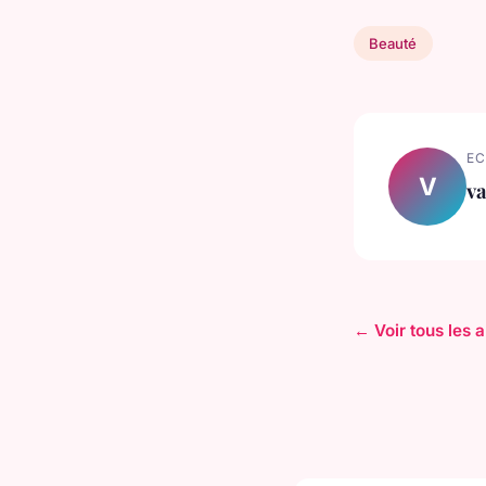
Beauté
EC
V
va
← Voir tous les a