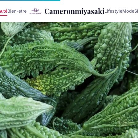
Cameronmiyasaki
auté
Bien-etre
Lifestyle
Mode
S