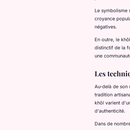
Le symbolisme s
croyance popula
négatives.
En outre, le khô
distinctif de la
une communauté
Les techniq
Au-delà de son u
tradition artisa
khôl varient d'u
d'authenticité.
Dans de nombre