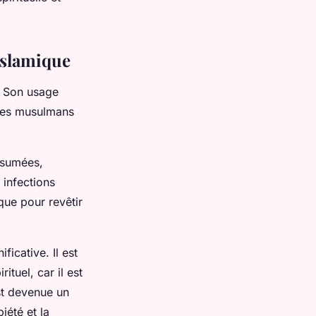
 islamique
. Son usage
r les musulmans
sumées,
 infections
que pour revêtir
ificative. Il est
tuel, car il est
st devenue un
été et la