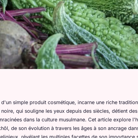
 en Islam : les
 d'un simple produit cosmétique, incarne une riche tradition
noire, qui souligne les yeux depuis des siècles, détient des 
acinées dans la culture musulmane. Cet article explore l'hi
hôl, de son évolution à travers les âges à son ancrage dans
ligieux, révélant les multiples facettes de son importance sp