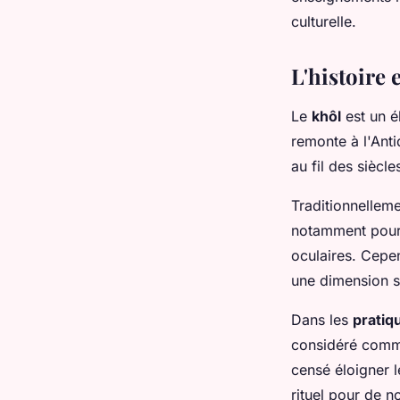
valentin
•
2 mai 2024
•
3 min de lecture
culturelle.
L'histoire 
Le
khôl
est un é
remonte à l'Anti
au fil des siècle
Traditionnellemen
notamment pour p
oculaires. Cepen
une dimension sp
Dans les
prati
considéré comme
censé éloigner 
rituel pour de 