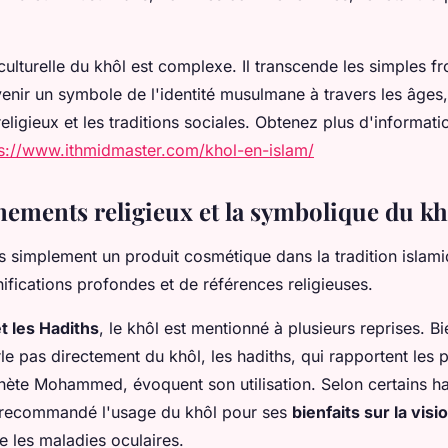
 culturelle du khôl est complexe. Il transcende les simples fr
nir un symbole de l'identité musulmane à travers les âges, 
ligieux et les traditions sociales. Obtenez plus d'informat
ps://www.ithmidmaster.com/khol-en-islam/
nements religieux et la symbolique du kh
s simplement un produit cosmétique dans la tradition islamiq
ifications profondes et de références religieuses.
t les Hadiths
, le khôl est mentionné à plusieurs reprises. B
e pas directement du khôl, les hadiths, qui rapportent les p
hète Mohammed, évoquent son utilisation. Selon certains had
 recommandé l'usage du khôl pour ses
bienfaits sur la visi
e les maladies oculaires.