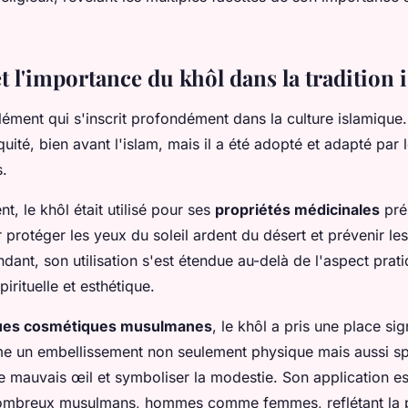
et l'importance du khôl dans la tradition
lément qui s'inscrit profondément dans la culture islamique
quité, bien avant l'islam, mais il a été adopté et adapté pa
s.
t, le khôl était utilisé pour ses
propriétés médicinales
pré
rotéger les yeux du soleil ardent du désert et prévenir les
dant, son utilisation s'est étendue au-delà de l'aspect prati
irituelle et esthétique.
ques cosmétiques musulmanes
, le khôl a pris une place sign
 un embellissement non seulement physique mais aussi spiri
le mauvais œil et symboliser la modestie. Son application e
nombreux musulmans, hommes comme femmes, reflétant la pi