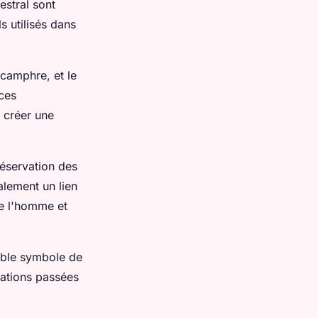
estral sont
s utilisés dans
 camphre, et le
nces
 créer une
réservation des
alement un lien
re l'homme et
table symbole de
érations passées