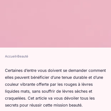
Accueil
›
Beauté
BEAUTÉ
Comment appliquer un rouge
Certaines d’entre vous doivent se demander comment
elles peuvent bénéficier d’une tenue durable et d’une
à lèvres liquide mat sans
couleur vibrante offerte par les rouges à lèvres
dessécher les lèvres?
liquides mats, sans souffrir de lèvres sèches et
craquelées. Cet article va vous dévoiler tous les
valentin
•
25 avril 2024
•
5 min de lecture
secrets pour réussir cette mission beauté.