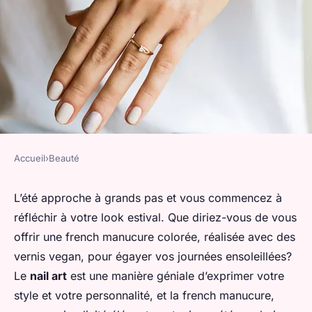
Accueil
›
Beauté
BEAUTÉ
Comment réaliser une french
L’été approche à grands pas et vous commencez à
réfléchir à votre look estival. Que diriez-vous de vous
manucure colorée tendance
offrir une french manucure colorée, réalisée avec des
pour l'été avec des vernis
vernis vegan, pour égayer vos journées ensoleillées?
vegan?
Le
nail art
est une manière géniale d’exprimer votre
style et votre personnalité, et la french manucure,
valentin
•
25 avril 2024
•
6 min de lecture