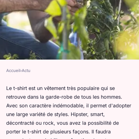
Accueil
›
Actu
ACTU
T-shirt : les différents styles
Le t-shirt est un vêtement très populaire qui se
retrouve dans la garde-robe de tous les hommes.
possibles
Avec son caractère indémodable, il permet d'adopter
une large variété de styles. Hipster, smart,
valentin
•
13 janvier 2024
•
2 min de lecture
décontracté ou rock, vous avez la possibilité de
porter le t-shirt de plusieurs façons. Il faudra