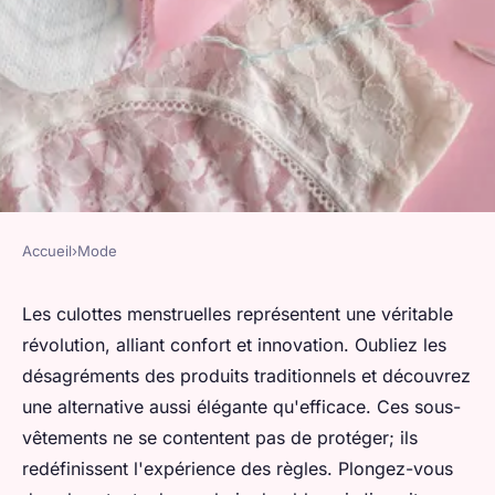
Accueil
›
Mode
MODE
Culotte menstruelle :
Les culottes menstruelles représentent une véritable
révolution, alliant confort et innovation. Oubliez les
innovation et confort
désagréments des produits traditionnels et découvrez
réinventés pour vous
une alternative aussi élégante qu'efficace. Ces sous-
vêtements ne se contentent pas de protéger; ils
valentin
•
13 janvier 2025
•
6 min de lecture
redéfinissent l'expérience des règles. Plongez-vous