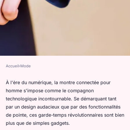
Accueil
›
Mode
MODE
Découvrez les dernières
À l'ère du numérique, la montre connectée pour
homme s'impose comme le compagnon
tendances en montres
technologique incontournable. Se démarquant tant
connectées pour homme
par un design audacieux que par des fonctionnalités
de pointe, ces garde-temps révolutionnaires sont bien
valentin
•
6 mars 2024
•
3 min de lecture
plus que de simples gadgets.