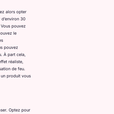
ez alors opter
r d’environ 30
i. Vous pouvez
pouvez le
es
ous pouvez
. À part cela,
fet réaliste,
ation de feu.
un produit vous
aser. Optez pour