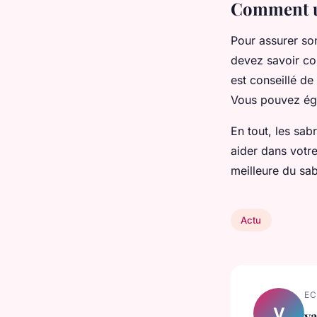
Comment ut
Pour assurer so
devez savoir com
est conseillé d
Vous pouvez égal
En tout, les sab
aider dans votre
meilleure du sab
Actu
EC
V
va