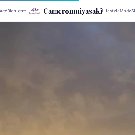
Cameronmiyasaki
auté
Bien-etre
Lifestyle
Mode
S