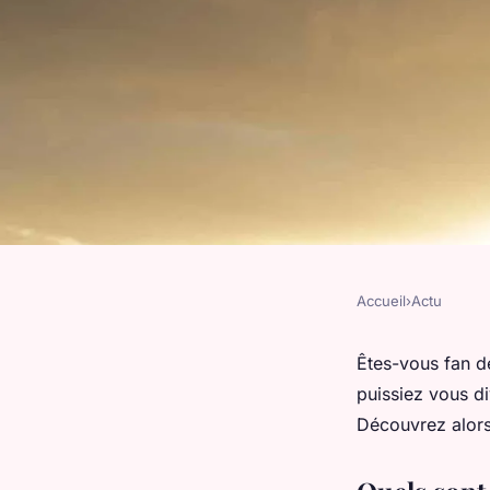
Accueil
›
Actu
ACTU
Comment choisir le 
Êtes-vous fan de
puissiez vous d
laser ?
Découvrez alors 