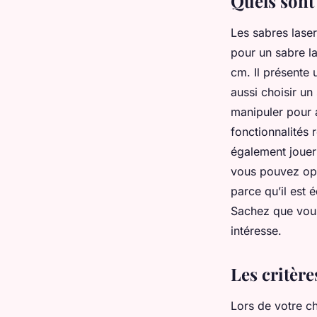
Quels sont 
valentin
•
8 novembre 2023
•
2 min de lecture
Les sabres laser
pour un sabre la
cm. Il présente 
aussi choisir un
manipuler pour 
fonctionnalités 
également jouer 
vous pouvez opte
parce qu’il est
Sachez que vou
intéresse.
Les critère
Lors de votre c