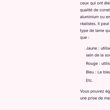
ceux qui ont ét
qualité de const
aluminium ou en
réalistes. Il pe
type de lame que 
que :
Jaune : utili
sein de la so
Rouge : utili
Bleu : Le ble
Etc.
Vous pouvez éga
une prise de mai