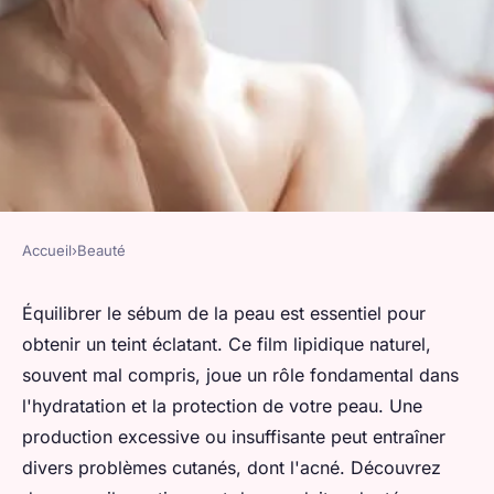
Accueil
›
Beauté
BEAUTÉ
Comment équilibrer le sébum
Équilibrer le sébum de la peau est essentiel pour
obtenir un teint éclatant. Ce film lipidique naturel,
de la peau pour un teint
souvent mal compris, joue un rôle fondamental dans
parfait ?
l'hydratation et la protection de votre peau. Une
production excessive ou insuffisante peut entraîner
valentin
•
16 juin 2025
•
8 min de lecture
divers problèmes cutanés, dont l'acné. Découvrez