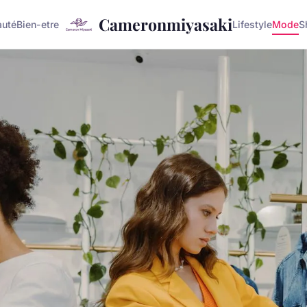
Cameronmiyasaki
auté
Bien-etre
Lifestyle
Mode
S