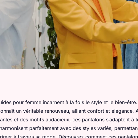
lons fluides pour
uides pour femme incarnent à la fois le style et le bien-être
connaît un véritable renouveau, alliant confort et élégance. 
n-être
antes et des motifs audacieux, ces pantalons s’adaptent à t
'harmonisent parfaitement avec des styles variés, permetta
rimer à travers sa mode. Découvrez comment ces pantalon