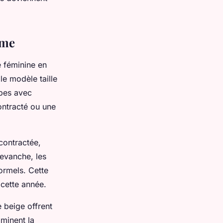
mme
 féminine en
le modèle taille
upes avec
ontracté ou une
contractée,
revanche, les
ormels. Cette
 cette année.
e beige offrent
ominent la