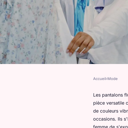
Accueil
›
Mode
MODE
Découvrez les panta
Les pantalons fl
pièce versatile 
femme : style et bie
de couleurs vibr
occasions. Ils s
femme de s'exp