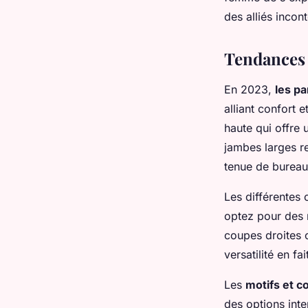
incontournables
des alliés inco
valentin
•
19 mars 2025
•
6 min de lecture
Tendances 
En 2023,
les p
alliant confort 
haute qui offre 
jambes larges r
tenue de bureau
Les différentes 
optez pour des m
coupes droites 
versatilité en f
Les
motifs et c
des options inte