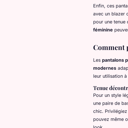
Enfin, ces panta
avec un blazer 
pour une tenue 
féminine
peuven
Comment po
Les
pantalons p
modernes
adapt
leur utilisation 
Tenue décontr
Pour un style lé
une paire de ba
chic. Privilégie
pouvez même op
look.