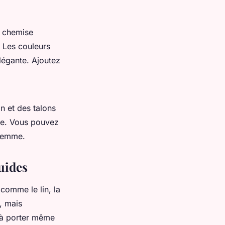
e chemise
. Les couleurs
légante. Ajoutez
n et des talons
ue. Vous pouvez
 femme.
luides
comme le lin, la
, mais
e à porter même