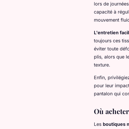
lors de journées
capacité à régul
mouvement flui
L'entretien faci
toujours ces tis
éviter toute déf
plis, alors que 
texture.
Enfin, privilégi
pour leur impact
pantalon qui con
Où acheter
Les
boutiques