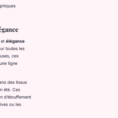
aphiques
légance
et
élégance
ur toutes les
uses, ces
une ligne
ans des tissus
en été. Ces
ion d’étouffement
ives ou les