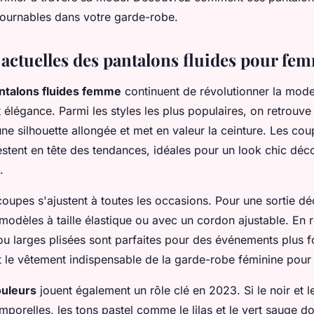
ntournables dans votre garde-robe.
actuelles des pantalons fluides pour fe
antalons fluides femme
continuent de révolutionner la mode
et élégance. Parmi les styles les plus populaires, on retrouve 
une silhouette allongée et met en valeur la ceinture. Les co
estent en tête des tendances, idéales pour un look chic déc
.
coupes s'ajustent à toutes les occasions. Pour une sortie dé
odèles à taille élastique ou avec un cordon ajustable. En 
ou larges plisées sont parfaites pour des événements plus f
ait le vêtement indispensable de la garde-robe féminine pour
ouleurs
jouent également un rôle clé en 2023. Si le noir et l
mporelles, les tons pastel comme le lilas et le vert sauge d