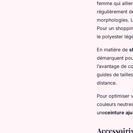
femme qui allie
régulièrement d
morphologies. L
Pour un shopping
le polyester lége
En matière de
s
démarquent pour 
l’avantage de co
guides de taille
distance.
Pour optimiser v
couleurs neutres
une
ceinture aju
Accessoiris