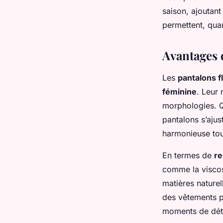
saison, ajoutant
permettent, qua
Avantages d
Les
pantalons f
féminine
. Leur 
morphologies. Q
pantalons s’ajus
harmonieuse tout
En termes de
re
comme la viscose
matières naturel
des vêtements pl
moments de dét