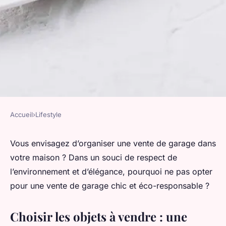
Accueil
›
Lifestyle
LIFESTYLE
Quelles sont les étapes pour
Vous envisagez d’organiser une vente de garage dans
votre maison ? Dans un souci de respect de
organiser une vente de garage
l’environnement et d’élégance, pourquoi ne pas opter
chic et éco-responsable?
pour une vente de garage chic et éco-responsable ?
valentin
•
25 avril 2024
•
5 min de lecture
Choisir les objets à vendre : une